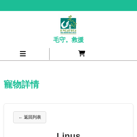
Skip
to
content
毛守。救援
Cart
Open
item
Menu
寵物詳情
← 返回列表
Linus