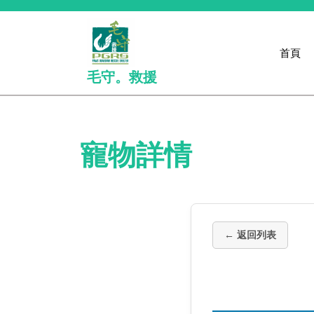
Skip
to
content
首頁
毛守。救援
寵物詳情
← 返回列表