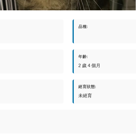
品種:
年齡:
2 歲 4 個月
絕育狀態:
未絕育