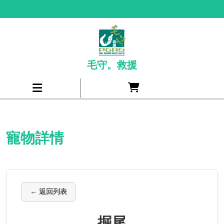
Skip
to
content
毛守。救援
Cart
Open
item
Menu
寵物詳情
← 返回列表
掘尾