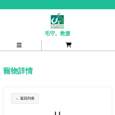
Skip
to
content
毛守。救援
Cart
Open
item
Menu
寵物詳情
← 返回列表
I I