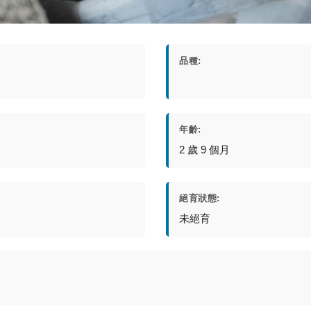
品種:
年齡:
2 歲 9 個月
絕育狀態:
未絕育