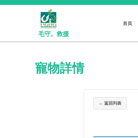
Skip
to
content
首頁
毛守。救援
寵物詳情
← 返回列表