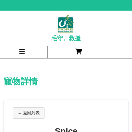
Skip
to
content
毛守。救援
Cart
Open
item
Menu
寵物詳情
← 返回列表
Spice