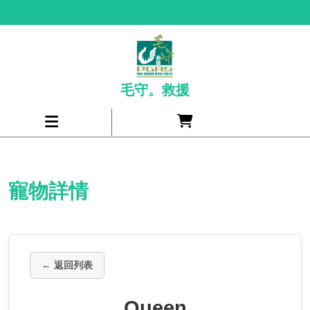
Skip
to
content
毛守。救援
Cart
Open
item
Menu
寵物詳情
← 返回列表
Queen